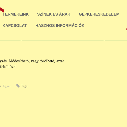
TERMÉKEINK
SZÍNEK ÉS ÁRAK
GÉPKERESKEDELEM
KAPCSOLAT
HASZNOS INFORMÁCIÓK
yzés. Módosítható, vagy törölhető, aztán
eltöltése!
s
Egyéb
Tags