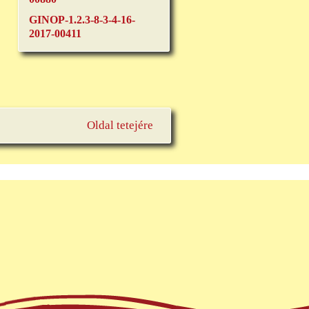
GINOP-1.2.3-8-3-4-16-
2017-00411
Oldal tetejére